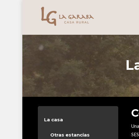
Skip
to
main
content
L
C
La casa
Una
SES
Otras estancias