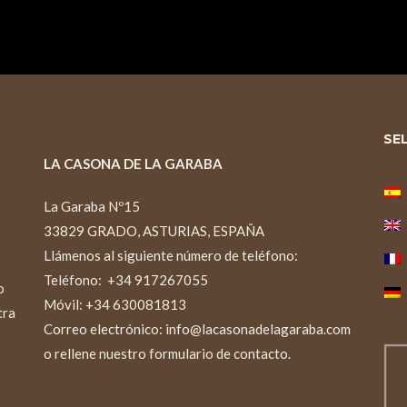
SE
LA CASONA DE LA GARABA
La Garaba Nº15
33829 GRADO, ASTURIAS, ESPAÑA
Llámenos al siguiente número de teléfono:
Teléfono:
+34 917267055
o
Móvil: +34 630081813
tra
Correo electrónico:
info@lacasonadelagaraba.com
o rellene nuestro
formulario de contacto
.